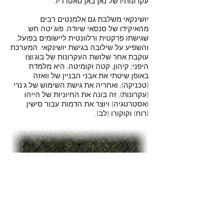
עקרונותיו של נאן באן סאטו ריו.
יושינקאי משלבת גם אלמנטים רבים
מהאיקידו של סנסאי שיודה. פוג'יטה חש
שגישתו פרקטית ורלוונטית ליישומים בפועל,
והשפיע על שילובה בגישת יושינקאי. המערכת
עוקבת אחר שלושת העקרונות של בוג'וצו
היפני; קיהון, קטה וקומיטה. היא מלמדת
באופן שיטתי את אבני הבניין של וואזה
(טכניקה), ואחריה את גישת השימוש של ג'נרי
(עקרונות). זה בונה את החיוניות של הייהו
(אסטרטגיה) ויוצר את הדמות עבור סישין
(רוח) וקוקורו (לב).