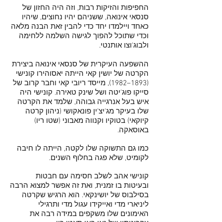
החפיפות והזיקות רבות, וזה היה החזון של
סנסאי אינואה, ששניהם יהיו נחוצים, שיהיו
כאחד ויילמדו יחד כדי להבין זאת הבנה מלאה
וכדי שתוכל להפוך לגישה השלמה ללחימה
ולבוג'וצו אותנטי.
ההשפעה העיקרית של סנסאי אינואה ביצירת
הקרטה של ​​יושין קאי הייתה יאסוהירו קונישי
(1893–1982), מייסד ריובי קאי וחבר קרוב של
סייקו פוג'יטה ושל שינק טאירה. קונישי היה
איש בעל אנרגייה גבוהה, שלמד את הקרטה
שלו בעיקר מג'יצ'ין פונאקושי (ניהון קרטה
קיוקאי) בטוקיו וקנווה מאבוני (שטו ריו)
באוסאקה.
כמו גם התשוקה שלו לקטה, הייתה לו חיבה
לקומיט, שלא פגה בחלוף השנים.
קונישי אהב לשלב חסימה עם חבטות
ובעיטות בו זמנית, ואת זה אפשר למצוא הרבה
בסילבוס של יושינקאי. הוא הרגיש שקרטה
ליניארי מדי ואייקידו עגול מדי ותרגילי
האימונים שלו משקפים במידה רבה את