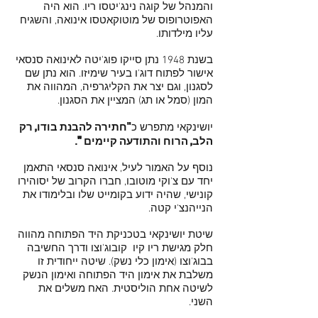
והמנהל של קוגה נינג'יטסו ריו. הוא היה
האפוטרופוס של מוטוקאטסו אינואה, והשגיח
עליו מילדותו.
בשנת 1948 נתן סייקו פוג'יטה לאינואה סנסאי
אישור לפתוח דוג'ו בעיר שימיזו. הוא נתן שם
לסגנון, וגם יצר את הקליגרפיה, המהווה את
המון (סמל או תג) המציין את הסגנון.
"
חתירה להבנת בודו, רק
יושינקאי מתפרש כ
הלב, הרוח והתודעה קיימים "
.
נוסף על האמור לעיל, אינו
אה
סנסאי התאמן
יחד עם צ'וקי מוטובו, חברו הקרוב של יסוהירו
קונישי, שהיה ידוע בקומייט שלו ובלימודו את
הנייהנצ'י קטה.
שיטת
יושינקאי בטכניקת היד הפתוחה מהווה
חלק מגישת ריו קיו קובוג'וצו ודרך החשיבה
בבוג'וצו (אימון כלי נשק). שיטה ייחודית זו
משלבת את אימון היד הפתוחה ואימון הנשק
לשיטה אחת הוליסטית. האח משלים את
השני.